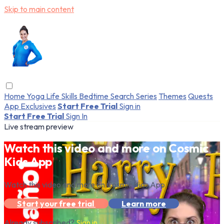
Skip to main content
Home
Yoga
Life Skills
Bedtime
Search
Series
Themes
Quests
App Exclusives
Start Free Trial
Sign in
Start Free Trial
Sign In
Live stream preview
Watch this video and more on Cosmic
Kids App
Watch this video and more on Cosmic Kids App
Start your free trial
Learn more
Already subscribed?
Sign in