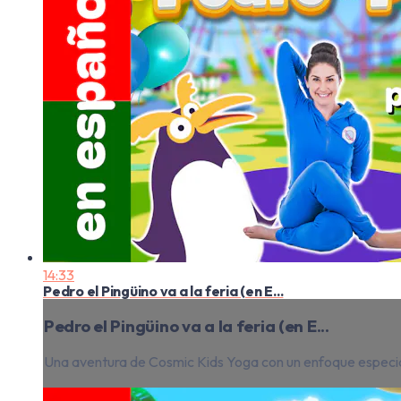
14:33
Pedro el Pingüino va a la feria (en E...
Pedro el Pingüino va a la feria (en E...
Una aventura de Cosmic Kids Yoga con un enfoque especi