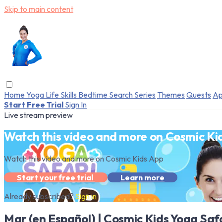
Skip to main content
Home
Yoga
Life Skills
Bedtime
Search
Series
Themes
Quests
Ap
Start Free Trial
Sign In
Live stream preview
Watch this video and more on Cosmic Ki
Watch this video and more on Cosmic Kids App
Start your free trial
Learn more
Already subscribed?
Sign in
Mar (en Español) | Cosmic Kids Yoga Saf