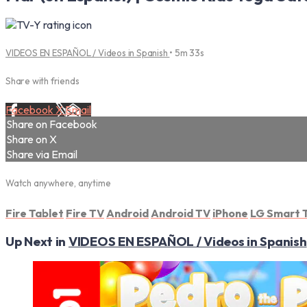
VIDEOS EN ESPAÑOL / Videos in Spanish
• 5m 33s
Share with friends
Facebook
X
Email
Share on Facebook
Share on X
Share via Email
Watch anywhere, anytime
Fire Tablet
Fire TV
Android
Android TV
iPhone
LG Smart 
Up Next in
VIDEOS EN ESPAÑOL / Videos in Spanish