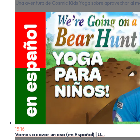
Una aventura de Cosmic Kids Yoga sobre aprovechar al má
15:16
Vamos a cazar un oso (en Español) | U...